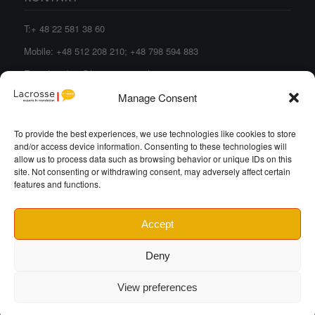
T:+
48 22 581 38 60
Mobile:
+48 512 208 210
;
+48 798 594 883
E-mail:
orders@lacrosse-translations.com
Manage Consent
To provide the best experiences, we use technologies like cookies to store
and/or access device information. Consenting to these technologies will
allow us to process data such as browsing behavior or unique IDs on this
SIEDZIBA SPÓŁKI
site. Not consenting or withdrawing consent, may adversely affect certain
features and functions.
Lacrosse Language Solutions Spółka z ograniczoną
odpowiedzialnością
Accept
al. Jana Pawła II 25, 00-854, Warszawa
Deny
View preferences